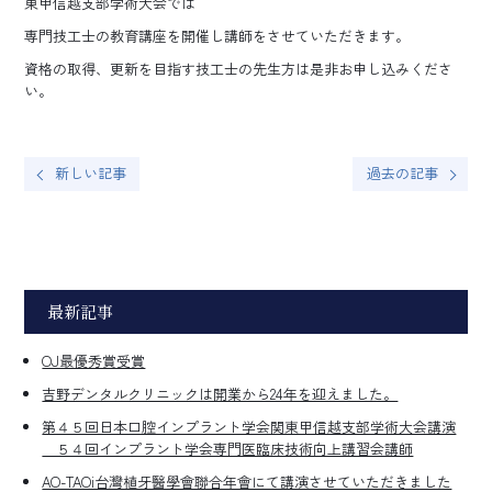
東甲信越支部学術大会では
専門技工士の教育講座を開催し講師をさせていただきます。
資格の取得、更新を目指す技工士の先生方は是非お申し込みくださ
い。
新しい記事
過去の記事
最新記事
OJ最優秀賞受賞
吉野デンタルクリニックは開業から24年を迎えました。
第４５回日本口腔インプラント学会関東甲信越支部学術大会講演
５４回インプラント学会専門医臨床技術向上講習会講師
AO-TAOi台灣植牙醫學會聯合年會にて講演させていただきました