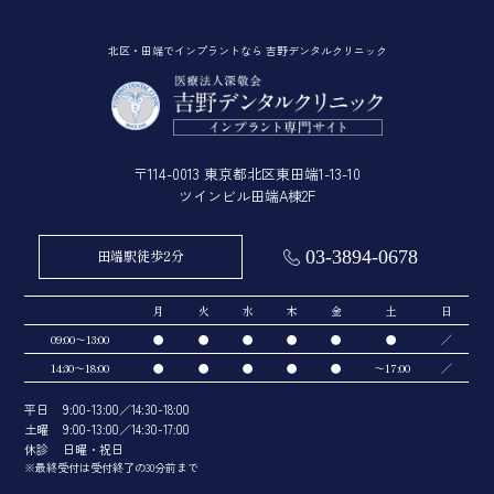
北区・田端でインプラントなら 吉野デンタルクリニック
〒114-0013 東京都北区東田端1-13-10
ツインビル田端A棟2F
田端駅徒歩2分
03-3894-0678
月
火
水
木
金
土
日
09:00～13:00
●
●
●
●
●
●
／
14:30～18:00
●
●
●
●
●
～17:00
／
平日
9:00-13:00／14:30-18:00
土曜
9:00-13:00／14:30-17:00
休診
日曜・祝日
※最終受付は受付終了の30分前まで