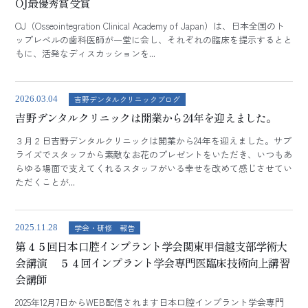
OJ最優秀賞受賞
OJ（Osseointegration Clinical Academy of Japan）は、日本全国のト
ップレベルの歯科医師が一堂に会し、それぞれの臨床を提示するとと
もに、活発なディスカッションを...
吉野デンタルクリニックブログ
2026.03.04
吉野デンタルクリニックは開業から24年を迎えました。
３月２日吉野デンタルクリニックは開業から24年を迎えました。サプ
ライズでスタッフから素敵なお花のプレゼントをいただき、いつもあ
らゆる場面で支えてくれるスタッフがいる幸せを改めて感じさせてい
ただくことが...
学会・研修 報告
2025.11.28
第４５回日本口腔インプラント学会関東甲信越支部学術大
会講演 ５４回インプラント学会専門医臨床技術向上講習
会講師
2025年12月7日からWEB配信されます日本口腔インプラント学会専門