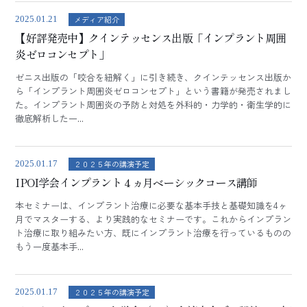
メディア紹介
2025.01.21
【好評発売中】クインテッセンス出版「インプラント周囲
炎ゼロコンセプト」
ゼニス出版の「咬合を紐解く」に引き続き、クインテッセンス出版か
ら「インプラント周囲炎ゼロコンセプト」という書籍が発売されまし
た。インプラント周囲炎の予防と対処を外科的・力学的・衛生学的に
徹底解析した一...
２０２５年の講演予定
2025.01.17
IPOI学会インプラント４ヵ月ベーシックコース講師
本セミナーは、インプラント治療に必要な基本手技と基礎知識を4ヶ
月でマスターする、より実践的なセミナーです。これからインプラン
ト治療に取り組みたい方、既にインプラント治療を行っているものの
もう一度基本手...
２０２５年の講演予定
2025.01.17