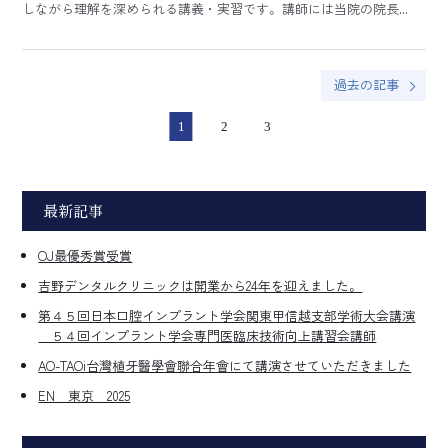
しながら理解を深められる講義・実習です。講師には当院の院長...
過去の記事
1
2
3
最新記事
OJ最優秀賞受賞
吉野デンタルクリニックは開業から24年を迎えました。
第４５回日本口腔インプラント学会関東甲信越支部学術大会講演
５４回インプラント学会専門医臨床技術向上講習会講師
AO-TAOi台灣植牙醫學會聯合年會にて講演させていただきました
EN 東京 2025