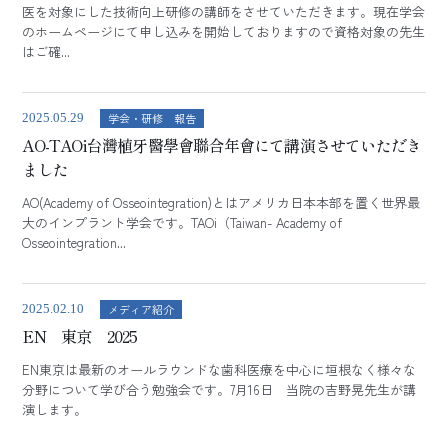
医を対象にした技術向上研修の講師をさせていただきます。現在学会
のホームページにて申し込みを開始しておりますので資格対象の先生
はご確...
学会・研修 報告
2025.05.29
AO-TAOi台灣植牙醫學會聯合年會にて講演させていただき
ました
AO(Academy of Osseointegration)とはアメリカ日本本部を置く世界最
大のインプラント学会です。TAOi（Taiwan- Academy of
Osseointegration...
メディア紹介
2025.02.10
EN 東京 2025
EN東京は最新のオールラウンドな歯科医療を中心に垣根なく様々な
分野について学び合う勉強会です。7月16日 当院の吉野晃先生が講
演します。