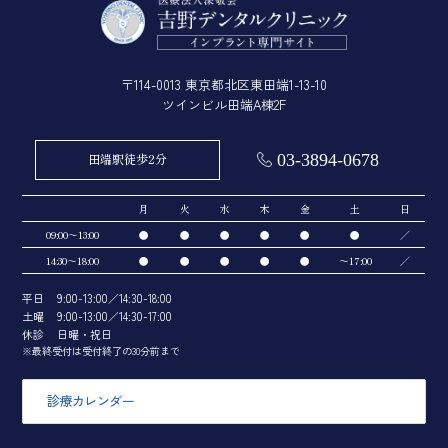
〒114-0013 東京都北区東田端1-13-10
ツインビル田端A棟2F
田端駅徒歩2分
03-3894-0678
月
火
水
木
金
土
日
09:00～13:00
●
●
●
●
●
●
／
14:30～18:00
●
●
●
●
●
～17:00
／
平日
9:00-13:00／14:30-18:00
土曜
9:00-13:00／14:30-17:00
休診
日曜・祝日
※最終受付は受付終了の30分前まで
診療カレンダー