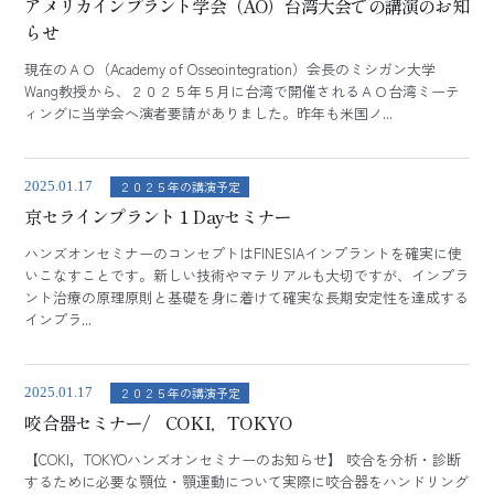
アメリカインプラント学会（AO）台湾大会での講演のお知
らせ
現在のＡＯ（Academy of Osseointegration）会長のミシガン大学
Wang教授から、２０２５年５月に台湾で開催されるＡＯ台湾ミーテ
ィングに当学会へ演者要請がありました。昨年も米国ノ...
２０２５年の講演予定
2025.01.17
京セラインプラント１Dayセミナー
ハンズオンセミナーのコンセプトはFINESIAインプラントを確実に使
いこなすことです。新しい技術やマテリアルも大切ですが、インプラ
ント治療の原理原則と基礎を身に着けて確実な長期安定性を達成する
インプラ...
２０２５年の講演予定
2025.01.17
咬合器セミナー/ COKI，TOKYO
【COKI，TOKYOハンズオンセミナーのお知らせ】 咬合を分析・診断
するために必要な顎位・顎運動について実際に咬合器をハンドリング